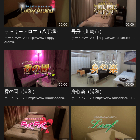
00:00
00:00
ラッキーアロマ（八丁堀）
丹丹（川崎市）
ホームページ：http://www.happy-
ホームページ：【http://www.tantan.eei….
aroma….
00:00
00:00
香の園（浦和）
身心楽（浦和）
ホームページ：http://www.kaorinosono….
ホームページ：http://www.shinshinraku…