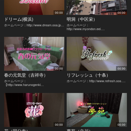
00:00
00:00
ドリーム(横浜)
明洞（中区栄）
ホームページ：http://www.dream.ooa.jp…
ホームページ：
http://www.myondon.eei….
00:00
00:00
春の元気堂（吉祥寺）
リフレッシュ（十条）
ホームページ：
ホームページ：http://www.refresh.oos….
【http://www.harunogenki…
00:00
00:00
花（国分寺）
夢苑（立川）