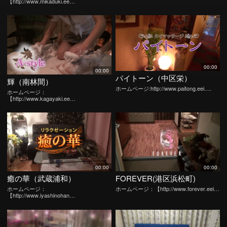
【http://www.mikaduki.ee…
00:00
00:00
パイトーン（中区栄）
輝（南林間）
ホームページ:http://www.paitong.eei….
ホームページ：
【http://www.kagayaki.ee…
00:00
00:00
癒の華（武蔵浦和）
FOREVER(港区浜松町)
ホームページ：
ホームページ：【http://www.forever.eei…
【http://www.iyashinohan…