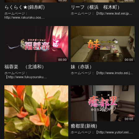
00:00
00:00
らくらく★(錦糸町)
リーフ（横浜 桜木町）
ホームページ：
ホームページ：【http://www.leaf.eei.jp…
http://www.rakuraku.oos…
00:00
00:00
福蓉楽 （北浦和）
妹（赤坂）
ホームページ：
ホームページ：【http://www.imoto.eei.j…
【http://www.fukuyouraku…
00:00
癒都里(新橋)
ホームページ：【http://www.yutori.eei….