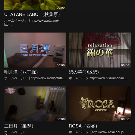
00:00
UTATANE LABO （秋葉原）
ホームページ：【http://www.utatane-
lab…
00:00
00:00
明月潭（八丁堀）
錦の華(中区錦)
ホームページ：【http://www.nichigetuta…
ホームページ:http://www.nishikinohan…
00:00
00:00
三日月（巣鴨）
ROSA（四谷）
ホームページ：
ホームページ【http://www.rosa.eei.jp/…