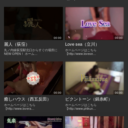
00:00
00:00
麗人（荻窪）
Love sea（立川）
丸ノ内線荻窪駅北口からすぐの場所に
ホームページはこちら
NEW OPEN！ ホーム…
【http://www.lovese…
00:00
00:00
癒しハウス（西五反田）
ピクントーン（錦糸町）
ホームページはこちら
ホームページはこちら
【http://www.lovera…
【http://www.phikun…