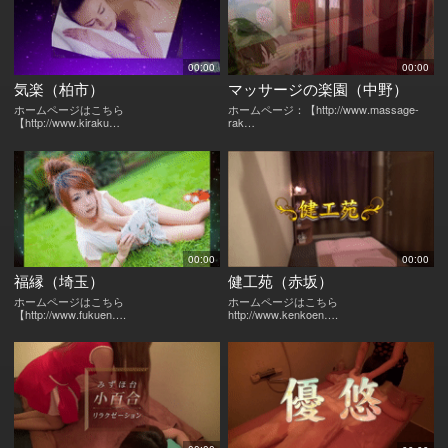
00:00
00:00
気楽（柏市）
マッサージの楽園（中野）
ホームページはこちら
ホームページ：【http://www.massage-
【http://www.kiraku…
rak…
00:00
00:00
福縁（埼玉）
健工苑（赤坂）
ホームページはこちら
ホームページはこちら
【http://www.fukuen….
http://www.kenkoen….