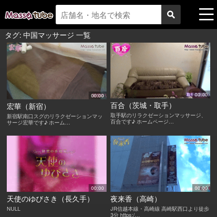
タグ:
中国マッサージ
一覧
00:00
00:00
百合（茨城・取手）
宏華（新宿）
取手駅のリラクゼーションマッサージ、
新宿駅南口スグのリラクゼーションマッ
百合です♪ ホームページ…
サージ宏華です♪ ホーム…
00:00
00:00
天使のゆびさき（長久手）
夜来香（高崎）
NULL
JR信越本線・高崎線 高崎駅西口より徒歩
3分 https:/…