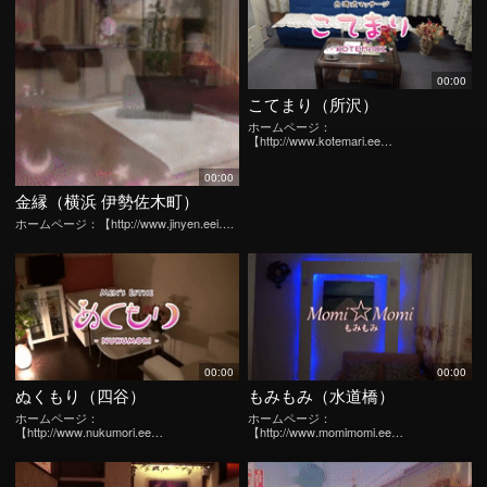
00:00
こてまり（所沢）
ホームページ：
【http://www.kotemari.ee…
00:00
金縁（横浜 伊勢佐木町）
ホームページ：【http://www.jinyen.eei….
00:00
00:00
ぬくもり（四谷）
もみもみ（水道橋）
ホームページ：
ホームページ：
【http://www.nukumori.ee…
【http://www.momimomi.ee…