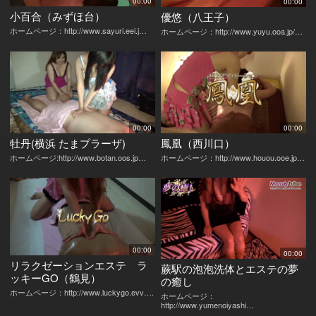
00:00
00:00
小百合（みずほ台）
優悠（八王子）
ホームページ：http://www.sayuri.eei.j…
ホームページ：http://www.yuyu.ooa.jp/…
00:00
00:00
牡丹(横浜 たまプラーザ)
鳳凰（西川口）
ホームページ:http://www.botan.oos.jp…
ホームページ：http://www.houou.ooe.jp…
00:00
00:00
リラクゼーションエステ ラ
蕨駅の泡泡洗体とエステの夢
ッキーGO（鶴見）
の癒し
ホームページ：http://www.luckygo.evv….
ホームページ：
http://www.yumenoiyashi…