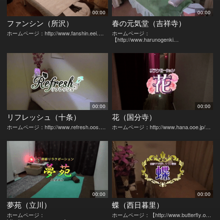
00:00
00:00
ファンシン（所沢）
春の元気堂（吉祥寺）
ホームページ：http://www.fanshin.eei….
ホームページ：
【http://www.harunogenki…
00:00
00:00
リフレッシュ（十条）
花（国分寺）
ホームページ：http://www.refresh.oos….
ホームページ：http://www.hana.ooe.jp/…
00:00
00:00
夢苑（立川）
蝶（西日暮里）
ホームページ：
ホームページ：【http://www.butterfly.o…