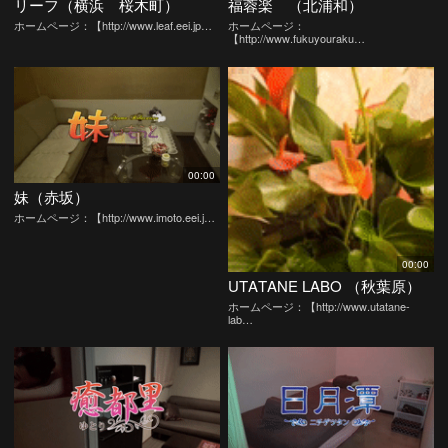
リーフ（横浜 桜木町）
福蓉楽 （北浦和）
ホームページ：【http://www.leaf.eei.jp…
ホームページ：
【http://www.fukuyouraku…
00:00
妹（赤坂）
ホームページ：【http://www.imoto.eei.j…
00:00
UTATANE LABO （秋葉原）
ホームページ：【http://www.utatane-
lab…