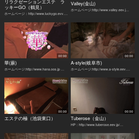
リラクゼーションエステ ラ
Valley(金山)
ッキーGO（鶴見）
ホームページ:http://www.valley.eev.j…
ホームページ：http://www.luckygo.evv….
00:00
00:00
華(蕨)
A-style(岐阜市)
ホームページ:http://www.hana.oos.jp …
ホームページ:http://www.a-style.eev….
00:00
00:00
エステの極（池袋東口）
Tuberose（金山）
HP：http://www.tuberose.eev.jp/…