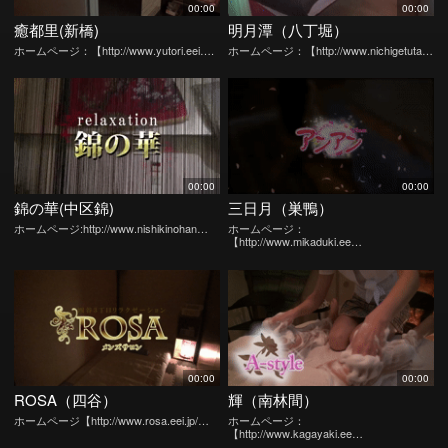
00:00
00:00
癒都里(新橋)
明月潭（八丁堀）
ホームページ：【http://www.yutori.eei….
ホームページ：【http://www.nichigetuta…
00:00
00:00
錦の華(中区錦)
三日月（巣鴨）
ホームページ:http://www.nishikinohan…
ホームページ：
【http://www.mikaduki.ee…
00:00
00:00
ROSA（四谷）
輝（南林間）
ホームページ【http://www.rosa.eei.jp/…
ホームページ：
【http://www.kagayaki.ee…