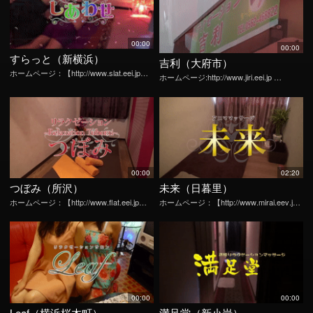
00:00
00:00
すらっと（新横浜）
吉利（大府市）
ホームページ：【http://www.slat.eei.jp…
ホームページ:http://www.jiri.eei.jp …
00:00
02:20
つぼみ（所沢）
未来（日暮里）
ホームページ：【http://www.flat.eei.jp…
ホームページ：【http://www.mirai.eev.j…
00:00
00:00
Leaf（横浜桜木町）
満足堂（新小岩）