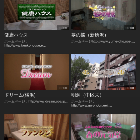
00:00
00:00
健康ハウス
夢の蝶（新所沢）
ホームページ：
ホームページhttp://www.yume-cho.ooe….
http://www.kenkohouse.e…
00:00
00:00
ドリーム(横浜)
明洞（中区栄）
ホームページ：http://www.dream.ooa.jp…
ホームページ：
http://www.myondon.eei….