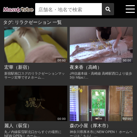
タグ:
リラクゼーション
一覧
00:00
00:00
宏華（新宿）
夜来香（高崎）
新宿駅南口スグのリラクゼーションマッ
JR信越本線・高崎線 高崎駅西口より徒歩
サージ宏華です♪ ホーム…
3分 https:/…
00:00
00:00
麗人（荻窪）
森の小屋（厚木市）
丸ノ内線荻窪駅北口からすぐの場所に
神奈川県厚木市にNEW OPEN！ ホームペ
NEW OPEN！ ホーム…
ージはこちら! …