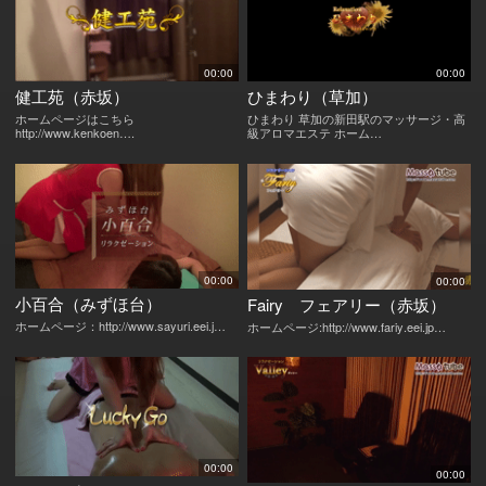
00:00
00:00
健工苑（赤坂）
ひまわり（草加）
ホームページはこちら
ひまわり 草加の新田駅のマッサージ・高
http://www.kenkoen….
級アロマエステ ホーム…
00:00
00:00
小百合（みずほ台）
Fairy フェアリー（赤坂）
ホームページ：http://www.sayuri.eei.j…
ホームページ:http://www.fariy.eei.jp…
00:00
00:00