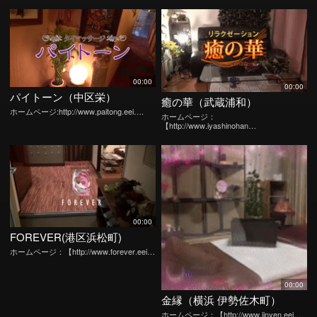
00:00
00:00
パイトーン（中区栄）
癒の華（武蔵浦和）
ホームページ:http://www.paitong.eei….
ホームページ：
【http://www.iyashinohan…
00:00
FOREVER(港区浜松町)
ホームページ：【http://www.forever.eei…
00:00
金縁（横浜 伊勢佐木町）
ホームページ：【http://www.jinyen.eei….