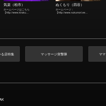
気楽（柏市）
ぬくもり（四谷）
ホームページはこちら
ホームページ：
【http://www.kiraku…
【http://www.nukumori.ee…
いる店特集
マッサージ突撃隊
ママ