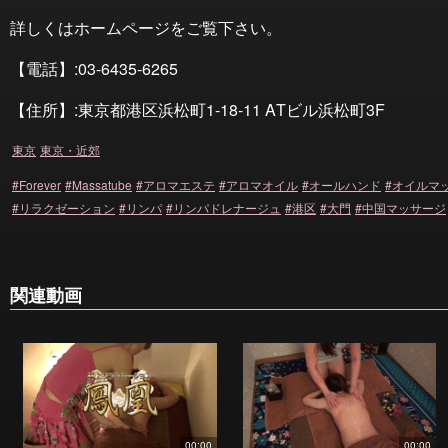
詳しくはホームページをご覧下さい。
【電話】:03-6435-6265
【住所】:東京都港区浜松町1-18-11 ATビル浜松町3F
東京
東京・近郊
Forever
Massatube
アロマエステ
アロマオイル
オールハンド
オイルマ
リラクゼーション
リンパ
リンパドレナージュ
港区
大門
中国マッサージ
関連動画
00:00
00:00