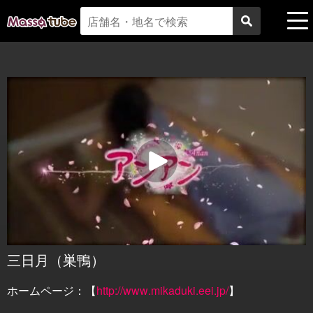
三日月（巣鴨）
ホームページ：【
http://www.mikaduki.eei.jp/
】