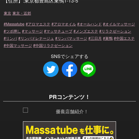
【住所】:東京都豊島区巣鴨1-13-5
東京
東京・近郊
Massatube
アロマエステ
アロマオイル
オールハンド
オイルマッサージ
ツボ押し
マッサージ
マッサチューブ
メンズエステ
リラクゼーション
リンパ
リンパドレナージュ
リンパマッサージ
三日月
巣鴨
中国エステ
中国マッサージ
中国リラクゼーション
SNSでシェアする
PRコンテンツ！