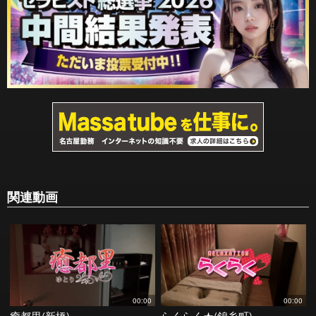
関連動画
00:00
00:00
癒都里(新橋)
らくらく★(錦糸町)