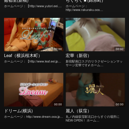
ホームページ：【http://www.yutori.eei….
ホームページ：
http://www.rakuraku.oos…
00:00
00:00
Leaf（横浜桜木町）
宏華（新宿）
ホームページ：【http://www.leaf.eei.jp…
新宿駅南口スグのリラクゼーションマッ
サージ宏華です♪ ホーム…
00:00
00:00
ドリーム(横浜)
麗人（荻窪）
ホームページ：http://www.dream.ooa.jp…
丸ノ内線荻窪駅北口からすぐの場所に
NEW OPEN！ ホーム…