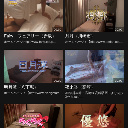
00:00
00:00
Fairy フェアリー（赤坂）
丹丹（川崎市）
ホームページ:http://www.fariy.eei.jp…
ホームページ：【http://www.tantan.eei….
00:00
00:00
明月潭（八丁堀）
夜来香（高崎）
ホームページ：【http://www.nichigetuta…
JR信越本線・高崎線 高崎駅西口より徒歩
3分 https:/…