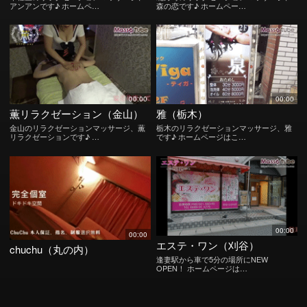
アンアンです♪ ホームペ…
森の恋です♪ ホームペー…
00:00
00:00
薫リラクゼーション（金山）
雅（栃木）
金山のリラクゼーションマッサージ、薫
栃木のリラクゼーションマッサージ、雅
リラクゼーションです♪ …
です♪ ホームページはこ…
00:00
00:00
エステ・ワン（刈谷）
chuchu（丸の内）
逢妻駅から車で5分の場所にNEW
OPEN！ ホームページは…