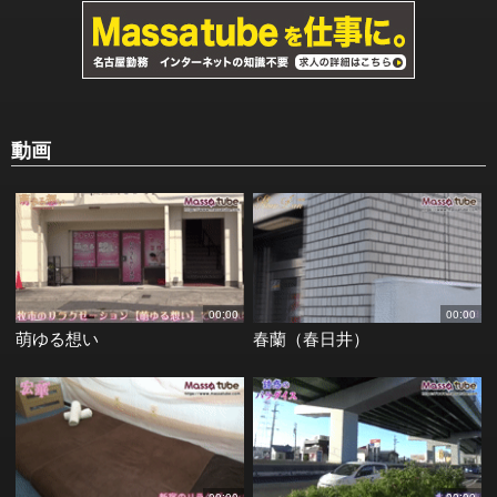
動画
00:00
00:00
萌ゆる想い
春蘭（春日井）