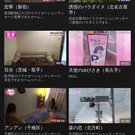
00:00
00:00
宏華（新宿）
誘惑のパラダイス（北名古屋
市）
新宿駅南口スグのリラクゼーションマッ
サージ宏華です♪ ホーム…
北名古屋市のリラクゼーションマッサー
ジ誘惑のパラダイスです♪…
00:00
00:00
百合（茨城・取手）
天使のゆびさき（長久手）
取手駅のリラクゼーションマッサージ、
NULL
百合です♪ ホームページ…
00:00
00:00
アンアン（千種区）
森の恋（北方町）
千種区のリラクゼーションマッサージ、
北方町のリラクゼーションマッサージ、